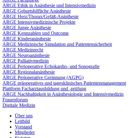
ARGE Ethik in Anästhesie und Intensivmedizin
ARGE Geburtshilfliche Anästhesie
ARGE Herz/Thorax/Gefäß-Anästhesie
ARGE Intensivmedizinische Projekte
ARGE Junge Anästhesie
ARGE Kennzahlen und Outcome
ARGE Kinderanästhesie
ARGE Medizinische Simulation und Patientensicherheit
ARGE Medizinrecht
ARGE Neuroanästhesie
ARGE Palliativmedizin
ARGE Perioperative Echokardio- und Sonografie
ARGE Regionalanästhesie
ARGE Perioperative Gerinnung (AGPG)
ARGE präoperatives und tagesklinisches Patientenmanagement
Plattform Facharztausbildung und -prüfung
ARGE Nachhaltigkeit in Anästhesiologie und Intensivmedizin
Frauenforum
Digitale Medizin
Über uns
Leitbild
Vorstand
Mitglieder
Statuten