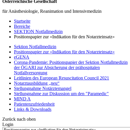
Österreichische Gesellschaft
für Anästhesiologie, Reanimation und Intensivmedizin
Startseite
Bereiche
SEKTION Notfallmedizin
Positionspapier zur »Indikation für den Notarzteinsatz«
Sektion Notfallmedizin
Positionspapier zur »Indikation für den Notarzteinsatz«
eGENA
Corona-Pandemie: Positionspapier der Sektion Notfallmedizin
der ÖGARI zur Absicherung der prähospitalen
Notfallversorgung
Leitlinien des European Resuscitation Council 2021
Notarztausbildung „neu“
Stellungnahme Notärztemangel
Stellungnahme zur Diskussion um den "Paramedic"
MIND A
Patientenzufriedenheit
Links & Downloads
Zurück nach oben
Login