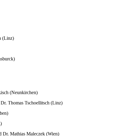
 (Linz)
nsburck)
kisch (Neunkirchen)
 Dr. Thomas Tschoellitsch (Linz)
oben)
)
d Dr. Mathias Maleczek (Wien)