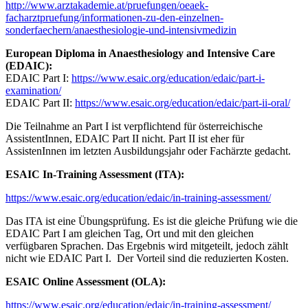
http://www.arztakademie.at/pruefungen/oeaek-
facharztpruefung/informationen-zu-den-einzelnen-
sonderfaechern/anaesthesiologie-und-intensivmedizin
European Diploma in Anaesthesiology and Intensive Care
(EDAIC):
EDAIC Part I:
https://www.esaic.org/education/edaic/part-i-
examination/
EDAIC Part II:
https://www.esaic.org/education/edaic/part-ii-oral/
Die Teilnahme an Part I ist verpflichtend für österreichische
AssistentInnen, EDAIC Part II nicht. Part II ist eher für
AssistenInnen im letzten Ausbildungsjahr oder Fachärzte gedacht.
ESAIC In-Training Assessment (ITA):
https://www.esaic.org/education/edaic/in-training-assessment/
Das ITA ist eine Übungsprüfung. Es ist die gleiche Prüfung wie die
EDAIC Part I am gleichen Tag, Ort und mit den gleichen
verfügbaren Sprachen. Das Ergebnis wird mitgeteilt, jedoch zählt
nicht wie EDAIC Part I. Der Vorteil sind die reduzierten Kosten.
ESAIC Online Assessment (OLA):
https://www.esaic.org/education/edaic/in-training-assessment/